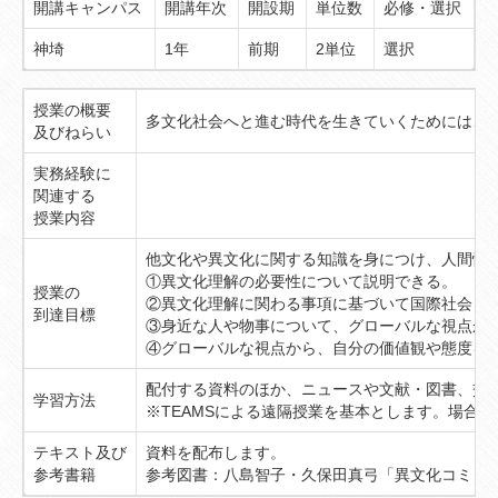
開講キャンパス
開講年次
開設期
単位数
必修・選択
神埼
1年
前期
2単位
選択
授業の概要
多文化社会へと進む時代を生きていくためには、
及びねらい
実務経験に
関連する
授業内容
他文化や異文化に関する知識を身につけ、人間性
①異文化理解の必要性について説明できる。
授業の
②異文化理解に関わる事項に基づいて国際社会・
到達目標
③身近な人や物事について、グローバルな視点か
④グローバルな視点から、自分の価値観や態度を
配付する資料のほか、ニュースや文献・図書、交
学習方法
※TEAMSによる遠隔授業を基本とします。場合
テキスト及び
資料を配布します。
参考書籍
参考図書：八島智子・久保田真弓「異文化コミュ