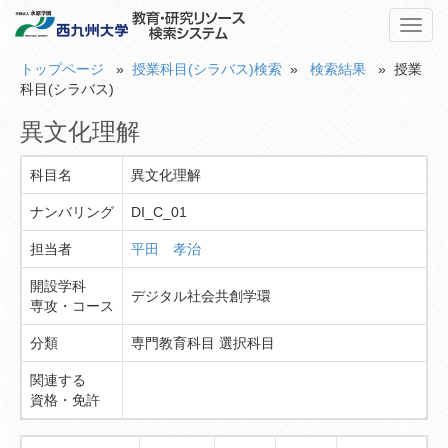
Toggl
navig
トップページ
»
授業科目(シラバス)検索
»
検索結果
» 授業
科目(シラバス)
異文化理解
科目名
異文化理解
ナンバリング
DI_C_01
担当者
平田 孝治
開設学科
デジタル社会共創学環
専攻・コース
分類
専門教育科目 選択科目
関連する
資格・免許