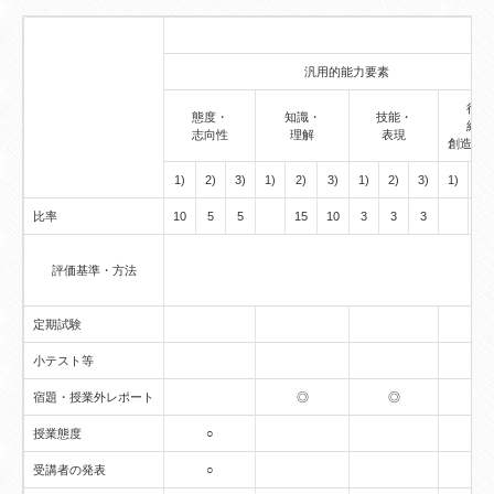
汎用的能力要素
行動
態度・
知識・
技能・
経験
志向性
理解
表現
創造的
1)
2)
3)
1)
2)
3)
1)
2)
3)
1)
2)
比率
10
5
5
15
10
3
3
3
評価基準・方法
定期試験
小テスト等
宿題・授業外レポート
◎
◎
授業態度
○
受講者の発表
○