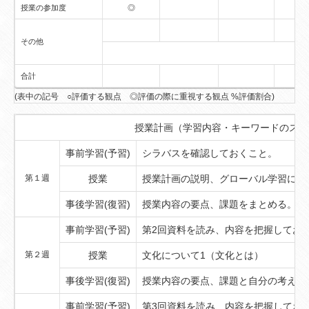
授業の参加度
◎
その他
合計
(表中の記号 ○評価する観点 ◎評価の際に重視する観点 %評価割合)
授業計画（学習内容・キーワードのスケ
事前学習(予習)
シラバスを確認しておくこと。
第１週
授業
授業計画の説明、グローバル学習につ
事後学習(復習)
授業内容の要点、課題をまとめる。
事前学習(予習)
第2回資料を読み、内容を把握してお
第２週
授業
文化について1（文化とは）
事後学習(復習)
授業内容の要点、課題と自分の考えを
事前学習(予習)
第3回資料を読み、内容を把握してお