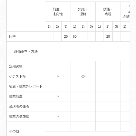
行動
態度・
知識・
技能・
経験
志向性
理解
表現
創造的
1)
2)
3)
1)
2)
3)
1)
2)
3)
1)
2)
比率
20
60
20
評価基準・方法
定期試験
小テスト等
○
◎
宿題・授業外レポート
授業態度
○
受講者の発表
授業の参加度
○
その他