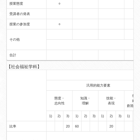
授業態度
○
受講者の発表
授業の参加度
○
その他
合計
【社会福祉学科】
汎用的能力要素
行動
態度・
知識・
技能・
経験
志向性
理解
表現
創造的
1)
2)
3)
1)
2)
3)
1)
2)
3)
1)
2)
比率
20
60
20