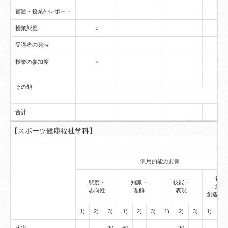
宿題・授業外レポート
授業態度
○
受講者の発表
授業の参加度
○
その他
合計
【スポーツ健康福祉学科】
汎用的能力要素
行動
態度・
知識・
技能・
経験
志向性
理解
表現
創造的
1)
2)
3)
1)
2)
3)
1)
2)
3)
1)
2)