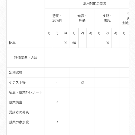
汎用的能力要素
行動
態度・
知識・
技能・
経験
志向性
理解
表現
創造的
1)
2)
3)
1)
2)
3)
1)
2)
3)
1)
2)
比率
20
60
20
評価基準・方法
定期試験
小テスト等
○
◎
宿題・授業外レポート
授業態度
○
受講者の発表
授業の参加度
○