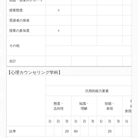
宿題・授業外レポート
授業態度
○
受講者の発表
授業の参加度
○
その他
合計
【心理カウンセリング学科】
汎用的能力要素
行動
態度・
知識・
技能・
経験
志向性
理解
表現
創造的
1)
2)
3)
1)
2)
3)
1)
2)
3)
1)
2)
比率
20
60
20