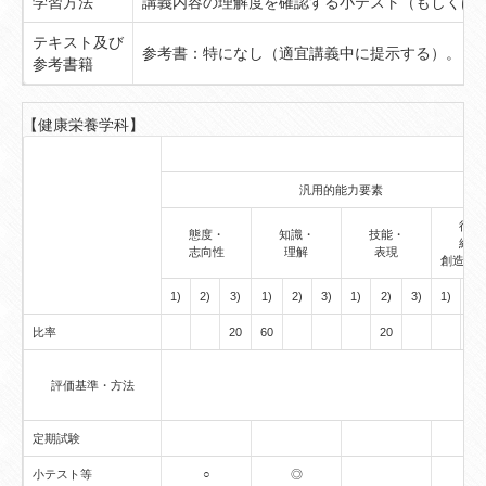
学習方法
講義内容の理解度を確認する小テスト（もしくは
テキスト及び
参考書：特になし（適宜講義中に提示する）。
参考書籍
【健康栄養学科】
汎用的能力要素
行動
態度・
知識・
技能・
経験
志向性
理解
表現
創造的
1)
2)
3)
1)
2)
3)
1)
2)
3)
1)
2)
比率
20
60
20
評価基準・方法
定期試験
小テスト等
○
◎