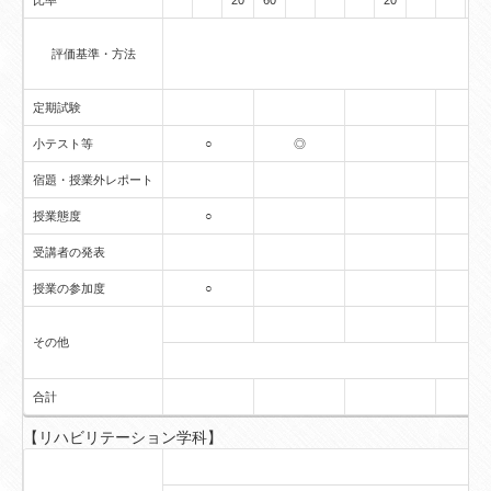
比率
20
60
20
評価基準・方法
定期試験
小テスト等
○
◎
宿題・授業外レポート
授業態度
○
受講者の発表
授業の参加度
○
その他
合計
【リハビリテーション学科】