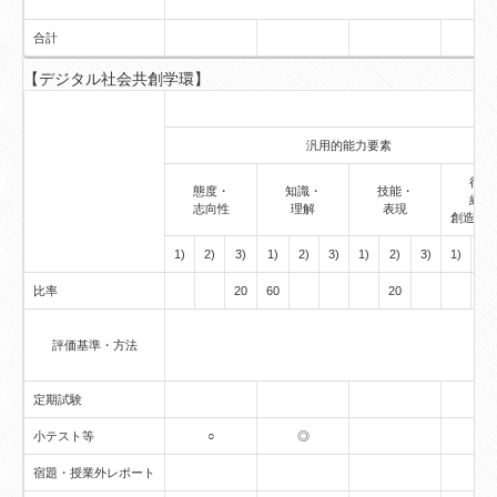
合計
【デジタル社会共創学環】
汎用的能力要素
行動
態度・
知識・
技能・
経験
志向性
理解
表現
創造的
1)
2)
3)
1)
2)
3)
1)
2)
3)
1)
2)
比率
20
60
20
評価基準・方法
定期試験
小テスト等
○
◎
宿題・授業外レポート