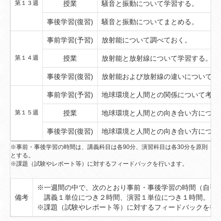
第１３週
授業
騒音と振動について学習する。
事後学習(復習)
騒音と振動についてまとめる。
事前学習(予習)
放射能について調べておく。
第１４週
授業
放射能と放射線について学習する。
事後学習(復習)
放射能および放射線の違いについてま
事前学習(予習)
地球環境と人間との関係について考え
第１５週
授業
地球環境と人間との向き合い方につい
事後学習(復習)
地球環境と人間との向き合い方につい
※事前・事後学習の時間は、講義科目は各90分、演習科目は各30分を原則
とする。
※課題（試験やレポート等）に対するフィードバックを行います。
※一週間の中で、次のとおり事前・事後学習の時間（自習
備考
講義１単位につき２時間、演習１単位につき１時間。
※課題（試験やレポート等）に対するフィードバックを行