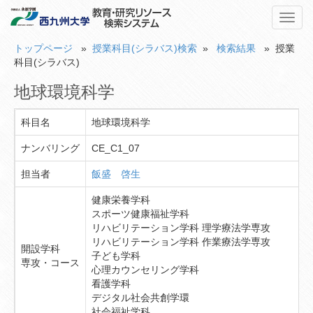
Toggl
navig
トップページ
»
授業科目(シラバス)検索
»
検索結果
» 授業
科目(シラバス)
地球環境科学
科目名
地球環境科学
ナンバリング
CE_C1_07
担当者
飯盛 啓生
健康栄養学科
スポーツ健康福祉学科
リハビリテーション学科 理学療法学専攻
リハビリテーション学科 作業療法学専攻
開設学科
子ども学科
専攻・コース
心理カウンセリング学科
看護学科
デジタル社会共創学環
社会福祉学科