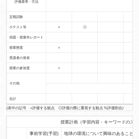
評価基準・方法
定期試験
小テスト等
○
◎
宿題・授業外レポート
授業態度
○
受講者の発表
授業の参加度
○
その他
合計
(表中の記号 ○評価する観点 ◎評価の際に重視する観点 %評価割合)
授業計画（学習内容・キーワードのスケ
事前学習(予習)
地球の環境について興味のあることに