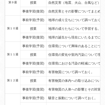
第９週
授業
自然災害（地震、火山、台風など）に
事後学習(復習)
自然災害とその影響についてまとめる
事前学習(予習)
地球の成り立ちについて調べておく。
第１０週
授業
地球の成りたちについて学習する。
事後学習(復習)
地球の誕生から現在にいたるまでにつ
事前学習(予習)
住環境について興味のあることについ
第１１週
授業
住環境の変化や室内汚染について理解
事後学習(復習)
住環境における汚染の軽減についてま
事前学習(予習)
有害物質について調べておく。
第１２週
授業
有害物質の体内への取り込みについて
事後学習(復習)
有害物質の人体への影響とその対策に
事前学習(予習)
騒音と振動について調べておく。