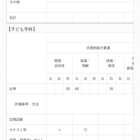
その他
合計
【子ども学科】
汎用的能力要素
行動
態度・
知識・
技能・
経験
志向性
理解
表現
創造的
1)
2)
3)
1)
2)
3)
1)
2)
3)
1)
2)
比率
20
60
20
評価基準・方法
定期試験
小テスト等
○
◎