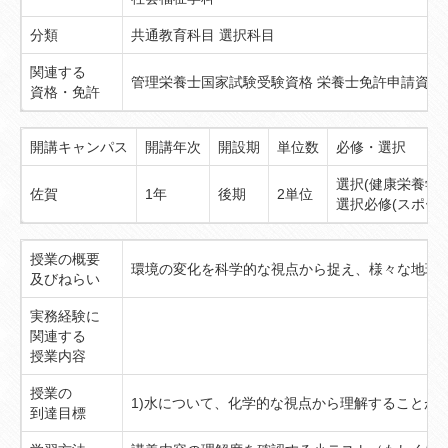
分類
共通教育科目 選択科目
関連する
管理栄養士国家試験受験資格 栄養士免許申請資格
資格・免許
開講キャンパス
開講年次
開設期
単位数
必修・選択
選択(健康栄養学
佐賀
1年
後期
2単位
選択必修(スポー
授業の概要
環境の変化を科学的な視点から捉え、様々な地球
及びねらい
実務経験に
関連する
授業内容
授業の
1)水について、化学的な視点から理解することが
到達目標