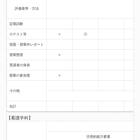
評価基準・方法
定期試験
小テスト等
○
◎
宿題・授業外レポート
授業態度
○
受講者の発表
授業の参加度
○
その他
合計
【看護学科】
汎用的能力要素