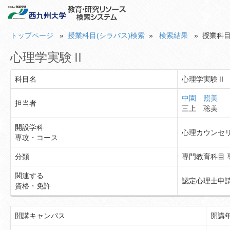
トップページ
»
授業科目(シラバス)検索
»
検索結果
» 授業科目
心理学実験Ⅱ
科目名
心理学実験Ⅱ
中園 照美
担当者
三上 聡美
開設学科
心理カウンセ
専攻・コース
分類
専門教育科目 
関連する
認定心理士申
資格・免許
開講キャンパス
開講