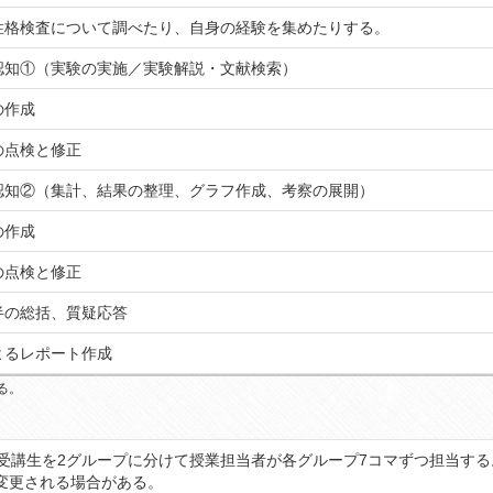
性格検査について調べたり、自身の経験を集めたりする。
認知①（実験の実施／実験解説・文献検索）
の作成
の点検と修正
認知②（集計、結果の整理、グラフ作成、考察の展開）
の作成
の点検と修正
半の総括、質疑応答
よるレポート作成
る。
。受講生を2グループに分けて授業担当者が各グループ7コマずつ担当する
変更される場合がある。