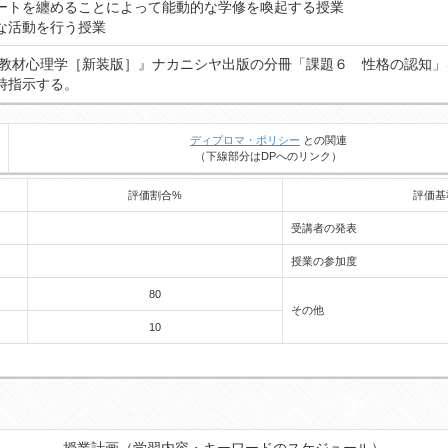
ートを纏めることによって能動的な学修を喚起する授業
な活動を行う授業
『教材心理学［新装版］』ナカニシヤ出版の分冊「課題６ 性格の認知
時指示する。
ディプロマ・ポリシー
との関連
（下線部分はDPへのリンク）
評価割合%
評価基
受講者の発表
授業の参加度
80
その他
10