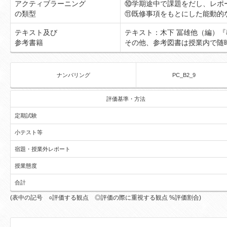
アクティブラーニング
⑩学期途中で課題をだし、レポ
の類型
⑪既修事項をもとにした能動的
テキスト及び
テキスト：木下 冨雄他（編）
参考書籍
その他、参考図書は授業内で随
ナンバリング
PC_B2_9
評価基準・方法
定期試験
小テスト等
宿題・授業外レポート
授業態度
合計
(表中の記号 ○評価する観点 ◎評価の際に重視する観点 %評価割合)