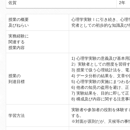
佐賀
2年
授業の概要
心理学実験Ⅰに引き続き、心理
及びねらい
究者としての初歩的な知識及び
実務経験に
関連する
授業内容
1) 心理学実験の意義及び基本
2）実験者としての態度を習得
3) 授業で扱う心理統計法を、
授業の
4) データ分析の結果を、文章
到達目標
5) 心理学実験の実施にまつわ
6) 他者の知見の盗用を避け、
7) 実験結果を、目的に即して
8) 構成及び内容に関する注意
実験者や参加者の役割を体験す
学習方法
する。
※対面が原則だが、天候等の事情