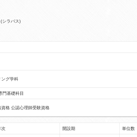
(シラバス)
リング学科
専門基礎科目
請資格 公認心理師受験資格
年次
開設期
単位数