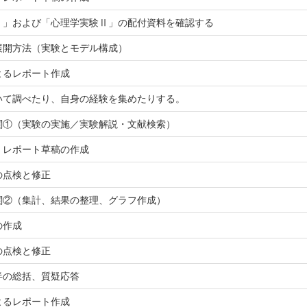
Ⅰ」および「心理学実験Ⅱ」の配付資料を確認する
展開方法（実験とモデル構成）
よるレポート作成
いて調べたり、自身の経験を集めたりする。
関①（実験の実施／実験解説・文献検索）
、レポート草稿の作成
の点検と修正
関②（集計、結果の整理、グラフ作成）
の作成
の点検と修正
半の総括、質疑応答
よるレポート作成