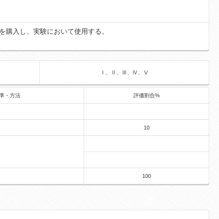
」を購入し、実験において使用する。
Ⅰ、Ⅱ、Ⅲ、Ⅳ、Ⅴ
準・方法
評価割合%
10
100