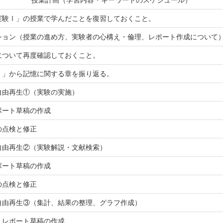
授業計画（学習内容・キーワードのスケジュール）
実験Ⅰ」の授業で学んだことを復習しておくこと。
ション（授業の進め方、実験者の心構え・倫理、レポート作成について
について再度確認しておくこと。
Ⅰ」から記憶に関する章を振り返る。
自由再生①（実験の実施）
ポート草稿の作成
の点検と修正
自由再生②（実験解説・文献検索）
ポート草稿の作成
の点検と修正
自由再生③（集計、結果の整理、グラフ作成）
、レポート草稿の作成