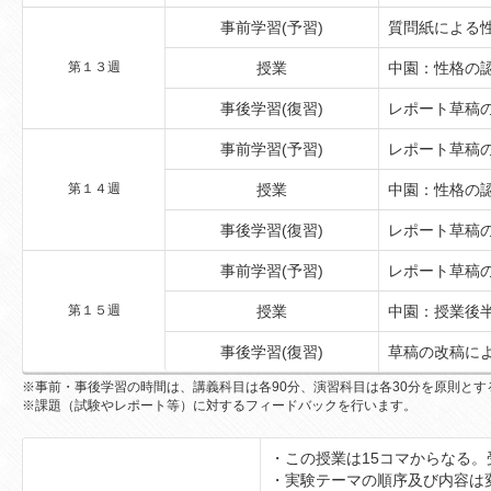
事前学習(予習)
質問紙による
第１３週
授業
中園：性格の
事後学習(復習)
レポート草稿
事前学習(予習)
レポート草稿
第１４週
授業
中園：性格の
事後学習(復習)
レポート草稿
事前学習(予習)
レポート草稿
第１５週
授業
中園：授業後
事後学習(復習)
草稿の改稿に
※事前・事後学習の時間は、講義科目は各90分、演習科目は各30分を原則とす
※課題（試験やレポート等）に対するフィードバックを行います。
・この授業は15コマからなる
・実験テーマの順序及び内容は