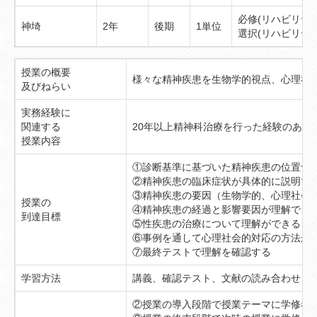
必修(リハビリテ
神埼
2年
後期
1単位
選択(リハビリテ
授業の概要
様々な精神疾患を生物学的視点、心理社
及びねらい
実務経験に
関連する
20年以上精神科治療を行った経験のあ
授業内容
①診断基準に基づいた精神疾患の位置づ
②精神疾患の臨床症状が具体的に説明で
③精神疾患の要因（生物学的、心理社会
授業の
④精神疾患の経過と影響要因が理解でき
到達目標
⑤性疾患の治療について理解ができる
⑥事例を通して心理社会的対応の方法が
⑦最終テストで理解を確認する
学習方法
講義、確認テスト、文献の読み合わせ、
②授業の導入段階で授業テーマに学修者