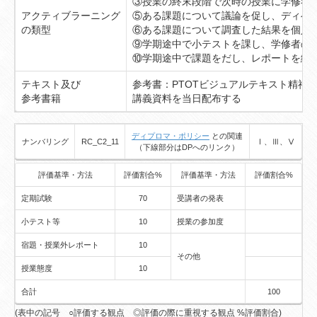
③授業の終末段階で次時の授業に学修者
アクティブラーニング
⑤ある課題について議論を促し、ディベ
の類型
⑥ある課題について調査した結果を個人
⑨学期途中で小テストを課し、学修者の
⑩学期途中で課題をだし、レポートを纏
テキスト及び
参考書：PTOTビジュアルテキスト精神
参考書籍
講義資料を当日配布する
ディプロマ・ポリシー
との関連
ナンバリング
RC_C2_11
Ⅰ、Ⅲ、Ⅴ
（下線部分はDPへのリンク）
評価基準・方法
評価割合%
評価基準・方法
評価割合%
定期試験
70
受講者の発表
小テスト等
10
授業の参加度
宿題・授業外レポート
10
その他
授業態度
10
合計
100
(表中の記号 ○評価する観点 ◎評価の際に重視する観点 %評価割合)