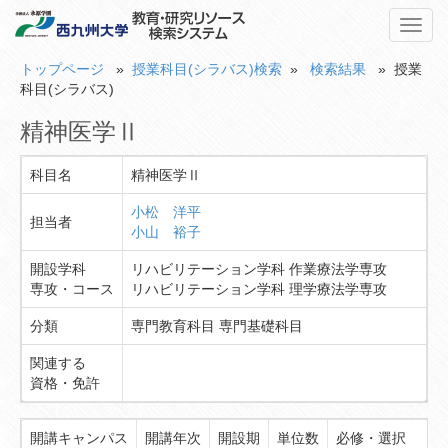
Toggl
navig
トップページ
»
授業科目(シラバス)検索
»
検索結果
» 授業
科目(シラバス)
精神医学Ⅱ
科目名
精神医学Ⅱ
小松 洋平
担当者
小山 裕子
開設学科
リハビリテーション学科 作業療法学専攻
専攻・コース
リハビリテーション学科 理学療法学専攻
分類
専門教育科目 専門基礎科目
関連する
資格・免許
開講キャンパス
開講年次
開設期
単位数
必修・選択