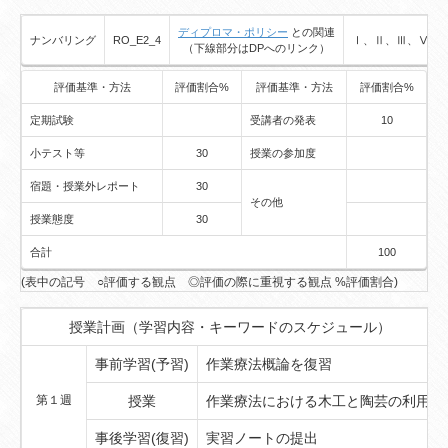
ディプロマ・ポリシー
との関連
ナンバリング
RO_E2_4
Ⅰ、Ⅱ、Ⅲ、Ⅴ
（下線部分はDPへのリンク）
評価基準・方法
評価割合%
評価基準・方法
評価割合%
定期試験
受講者の発表
10
小テスト等
30
授業の参加度
宿題・授業外レポート
30
その他
授業態度
30
合計
100
(表中の記号 ○評価する観点 ◎評価の際に重視する観点 %評価割合)
授業計画（学習内容・キーワードのスケジュール）
事前学習(予習)
作業療法概論を復習
第１週
授業
作業療法における木工と陶芸の利用
事後学習(復習)
実習ノートの提出