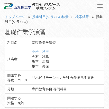
Toggl
navig
トップページ
»
授業科目(シラバス)検索
»
検索結果
» 授業
科目(シラバス)
基礎作業学演習
科目名
基礎作業学演習
小松 洋平
今村 雅章
担当者
坂本 達哉
坂本 美保
開設学科
リハビリテーション学科 作業療法学専攻
専攻・コース
分類
専門教育科目 専門科目
関連する
資格・免許