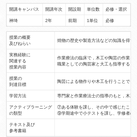
開講キャンパス
開講年次
開設期
単位数
必修・選択
神埼
2年
前期
1単位
必修
授業の概要
焼物の歴史や製造方法などの知識を得て
及びねらい
実務経験に
作業療法の臨床で，木工や陶芸の作業を
関連する
職業としての陶芸家と大工も指導する
授業内容
授業の
陶芸による物作りや木工を行うことで，
到達目標
学習方法
専門家と作業療法士の指導のもと，木工
アクティブラーニング
⑦ある体験を課し、その中で感じたこと
の類型
⑨学期途中で小テストを課し、学修者の
テキスト及び
参考書籍