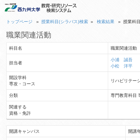
トップページ
»
授業科目(シラバス)検索
»
検索結果
» 授業科目
職業関連活動
科目名
職業関連活動
小浦 誠吾
担当者
小松 洋平
開設学科
リハビリテー
専攻・コース
分類
専門教育科目 
関連する
資格・免許
開講キャンパス
開講