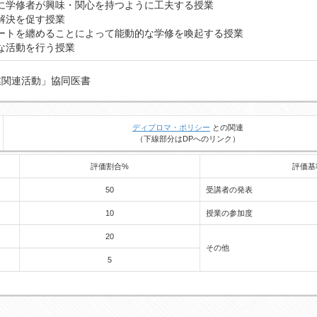
に学修者が興味・関心を持つように工夫する授業
解決を促す授業
ートを纏めることによって能動的な学修を喚起する授業
な活動を行う授業
業関連活動」協同医書
ディプロマ・ポリシー
との関連
（下線部分はDPへのリンク）
評価割合%
評価基
50
受講者の発表
10
授業の参加度
20
その他
5