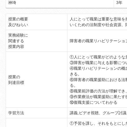
神埼
3年
授業の概要
人にとって職業は重要な意味を
及びねらい
いくための法制度や社会資源、
実務経験に
関連する
障害者の職業リハビリテーショ
授業内容
①人にとって職業が
③障害が職業に与える影響に
④職業リハビリテー
きる。
授業の
⑥障害者の職業援助
到達目標
る
⑧職業前評価の方法が理解で
⑨作業療法が職業援助に果たす
⑩復職支援についてわかる
学習方法
講義,ビデオ視聴、グループ討
①予習を課し、それをもとにし