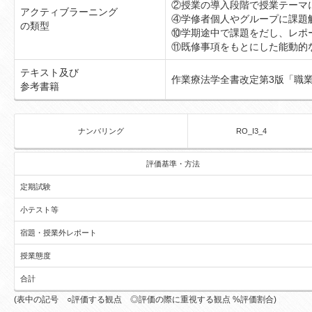
②授業の導入段階で授業テーマ
アクティブラーニング
④学修者個人やグループに課題
の類型
⑩学期途中で課題をだし、レポ
⑪既修事項をもとにした能動的
テキスト及び
作業療法学全書改定第3版「職
参考書籍
ナンバリング
RO_I3_4
評価基準・方法
定期試験
小テスト等
宿題・授業外レポート
授業態度
合計
(表中の記号 ○評価する観点 ◎評価の際に重視する観点 %評価割合)