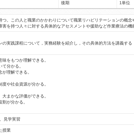
後期
1単位
持つ。この人と職業のかかわりについて職業リハビリテーションの概念
障害を持つ人々に対する具体的なアセスメントや援助など作業療法の機
ンの実践課程について，実務経験を紹介し，その具体的方法を講義する
どのような意味をもつか理解できる。 ②障害者
ついて分かる。
ションの概念が理解できる。 ⑤障害者リハ
における法制度や社会資源が分かる。 ⑦障害
。
き、大まかな評価ができる。
役割が分かる。
議、見学実習
た授業