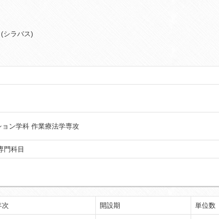
(シラバス)
ション学科 作業療法学専攻
専門科目
年次
開設期
単位数