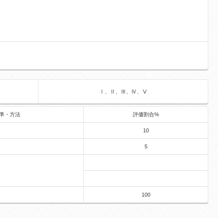
Ⅰ、Ⅱ、Ⅲ、Ⅳ、Ⅴ
準・方法
評価割合%
10
5
100