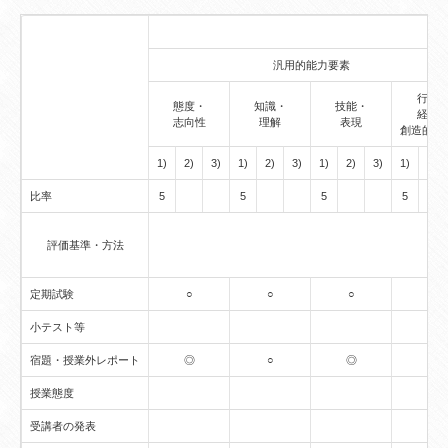
汎用的能力要素
行動
態度・
知識・
技能・
経験
志向性
理解
表現
創造的思
1)
2)
3)
1)
2)
3)
1)
2)
3)
1)
2)
比率
5
5
5
5
評価基準・方法
定期試験
○
○
○
○
小テスト等
宿題・授業外レポート
◎
○
◎
○
授業態度
受講者の発表