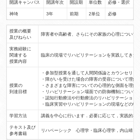
開講キャンパス
開講年次
開設期
単位数
必修・選択
神埼
3年
前期
2単位
必修
授業の概要
障害者や高齢者、さらにその家族の心理について
及びねらい
実務経験に
関連する
臨床の現場でリハビリテーションを実践してきた
授業内容
・参加型授業を通して人間関係論とカウンセリン
・障がいを受けた場合の障害の受容について理解
授業の
・さまざまな障害についての心理的な側面を理解
到達目標
・リハビリテーション場面での防御機制について
・認知行動療法や行動療法のリハビリテーション
・臨床実習やリハビリテーションの現場などの特
学習方法
講義を中心に行います．必要に応じて，実践的な
テキスト及び
リハベーシック 心理学・臨床心理学，内山靖・
参考書籍