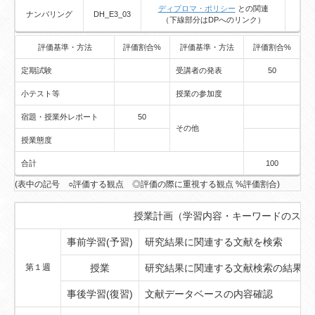
ディプロマ・ポリシー
との関連
ナンバリング
DH_E3_03
（下線部分はDPへのリンク）
評価基準・方法
評価割合%
評価基準・方法
評価割合%
定期試験
受講者の発表
50
小テスト等
授業の参加度
宿題・授業外レポート
50
その他
授業態度
合計
100
(表中の記号 ○評価する観点 ◎評価の際に重視する観点 %評価割合)
授業計画（学習内容・キーワードのスケ
事前学習(予習)
研究結果に関連する文献を検索
第１週
授業
研究結果に関連する文献検索の結果を
事後学習(復習)
文献データベースの内容確認