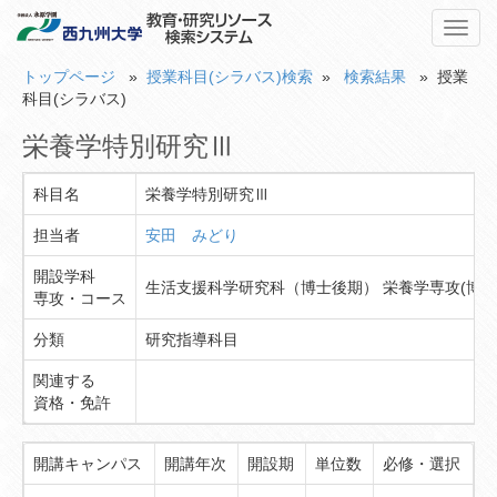
Toggl
navig
トップページ
»
授業科目(シラバス)検索
»
検索結果
» 授業
科目(シラバス)
栄養学特別研究Ⅲ
科目名
栄養学特別研究Ⅲ
担当者
安田 みどり
開設学科
生活支援科学研究科（博士後期） 栄養学専攻(博士
専攻・コース
分類
研究指導科目
関連する
資格・免許
開講キャンパス
開講年次
開設期
単位数
必修・選択