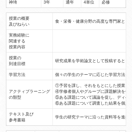
神埼
3年
通年
4単位
必修
授業の概要
食・栄養・健康分野の高度な専門家とし
及びねらい
実務経験に
関連する
授業内容
授業の
研究成果を学術論文として投稿するとと
到達目標
学習方法
個々の学生のテーマに応じた学習方法を
①予習を課し、それをもとにした授業
アクティブラーニング
④学修者個人やグループに課題解決を促
の類型
⑤ある課題について議論を促し、ディベ
⑥ある課題について調査した結果を個人
テキスト及び
学生の研究テーマに沿った資料等を進捗
参考書籍