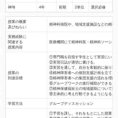
神埼
4年
前期
2単位
選択必修
授業の概要
精神科病院や、地域支援施設などの精神
及びねらい
実務経験に
関連する
医療機関にて精神科医・精神科ソーシャ
授業内容
①専門職を目指す学生として実習にいく
②実習日誌が適切に書ける。
③実習を通して、自分を客観的に振り返
授業の
④精神障害者への個別支援計画を立てる
到達目標
⑤精神障害者への集団支援の流れを理解
⑥グループワークの進行補助ができるよ
⑦精神保健福祉士の地域援助について理
⑧主体的に考え行動できるようになる。
学習方法
グループディスカッション
①予習を課し、それをもとにした授業