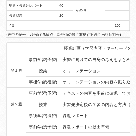
宿題・授業外レポート
40
その他
授業態度
20
合計
100
(表中の記号 ○評価する観点 ◎評価の際に重視する観点 %評価割合)
授業計画（学習内容・キーワードのス
事前学習(予習)
実習に向けての自身の考えをまとめて
第１週
授業
オリエンテーション
事後学習(復習)
オリエンテーションの内容を振り返り
事前学習(予習)
テキストの内容を事前に確認しておく
第２週
授業
実習先決定後の学習の内容と方法（第
事後学習(復習)
課題レポート
事前学習(予習)
課題レポートの提出準備