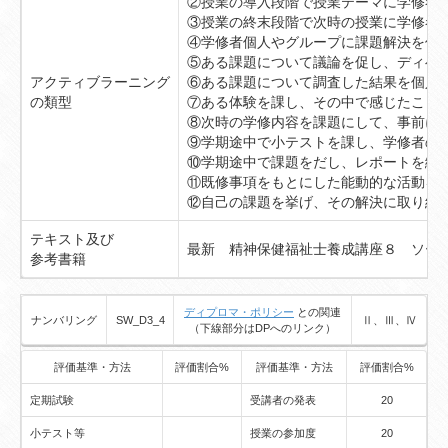
②授業の導入段階で授業テーマに学修者
③授業の終末段階で次時の授業に学修者
④学修者個人やグループに課題解決を促
⑤ある課題について議論を促し、ディベ
アクティブラーニング
⑥ある課題について調査した結果を個人
の類型
⑦ある体験を課し、その中で感じたこと
⑧次時の学修内容を課題にして、事前に
⑨学期途中で小テストを課し、学修者の
⑩学期途中で課題をだし、レポートを纏
⑪既修事項をもとにした能動的な活動を
⑫自己の課題を挙げ、その解決に取り組
テキスト及び
最新 精神保健福祉士養成講座８ ソー
参考書籍
ディプロマ・ポリシー
との関連
ナンバリング
SW_D3_4
Ⅱ、Ⅲ、Ⅳ
（下線部分はDPへのリンク）
評価基準・方法
評価割合%
評価基準・方法
評価割合%
定期試験
受講者の発表
20
小テスト等
授業の参加度
20