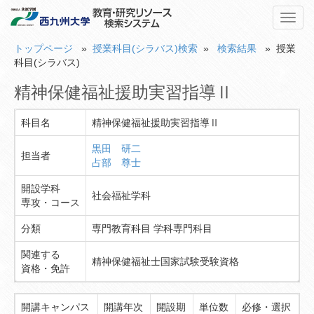
Toggl
navig
トップページ
»
授業科目(シラバス)検索
»
検索結果
» 授業
科目(シラバス)
精神保健福祉援助実習指導Ⅱ
科目名
精神保健福祉援助実習指導Ⅱ
黒田 研二
担当者
占部 尊士
開設学科
社会福祉学科
専攻・コース
分類
専門教育科目 学科専門科目
関連する
精神保健福祉士国家試験受験資格
資格・免許
開講キャンパス
開講年次
開設期
単位数
必修・選択