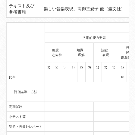
テキスト及び
「楽しい音楽表現」高御堂愛子 他（圭文社） 「
参考書籍
汎用的能力要素
行動
態度・
知識・
技能・
経験
志向性
理解
表現
創造的思
1)
2)
3)
1)
2)
3)
1)
2)
3)
1)
2)
比率
10
評価基準・方法
定期試験
小テスト等
◎
宿題・授業外レポート