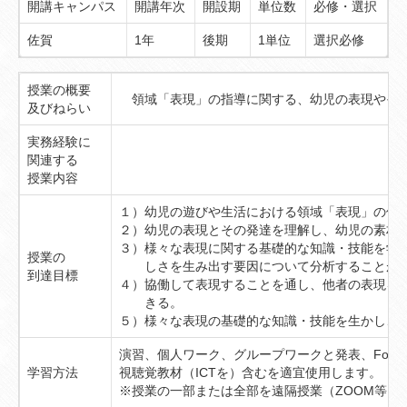
開講キャンパス
開講年次
開設期
単位数
必修・選択
佐賀
1年
後期
1単位
選択必修
授業の概要
領域「表現」の指導に関する、幼児の表現やその
及びねらい
実務経験に
関連する
授業内容
１）幼児の遊びや生活における領域「表現」の位
２）幼児の表現とその発達を理解し、幼児の素朴
３）様々な表現に関する基礎的な知識・技能を学
授業の
しさを生み出す要因について分析することが
到達目標
４）協働して表現することを通し、他者の表現を
きる。
５）様々な表現の基礎的な知識・技能を生かし、
演習、個人ワーク、グループワークと発表、For
学習方法
視聴覚教材（ICTを）含むを適宜使用します。
※授業の一部または全部を遠隔授業（ZOOM等）