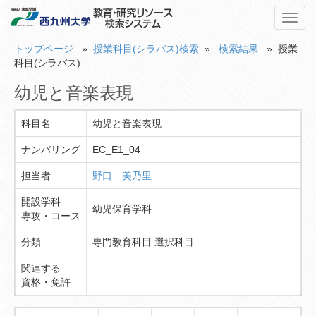
Toggl
navig
トップページ
»
授業科目(シラバス)検索
»
検索結果
» 授業
科目(シラバス)
幼児と音楽表現
科目名
幼児と音楽表現
ナンバリング
EC_E1_04
担当者
野口 美乃里
開設学科
幼児保育学科
専攻・コース
分類
専門教育科目 選択科目
関連する
資格・免許