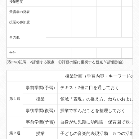
授業態度
受講者の発表
授業の参加度
その他
合計
(表中の記号 ○評価する観点 ◎評価の際に重視する観点 %評価割合)
授業計画（学習内容・キーワードのス
事前学習(予習)
テキスト2冊に目を通しておく
第１週
授業
領域「表現」の捉え方、ねらいおよび
事後学習(復習)
授業で学んだことを整理しておく
事前学習(予習)
自身が幼児期に幼稚園・保育園で歌った
第２週
授業
子どもの音楽的表現活動 ５つの活動を