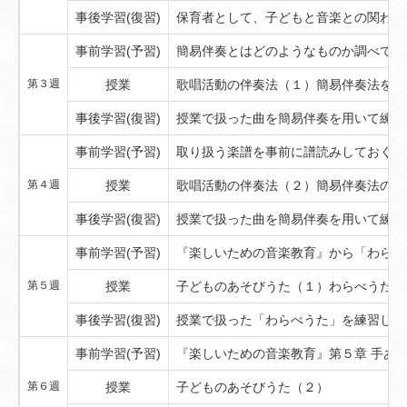
事後学習(復習)
保育者として、子どもと音楽との関わり
事前学習(予習)
簡易伴奏とはどのようなものか調べてお
第３週
授業
歌唱活動の伴奏法（１）簡易伴奏法を用
事後学習(復習)
授業で扱った曲を簡易伴奏を用いて練習
事前学習(予習)
取り扱う楽譜を事前に譜読みしておく
第４週
授業
歌唱活動の伴奏法（２）簡易伴奏法の実
事後学習(復習)
授業で扱った曲を簡易伴奏を用いて練習
事前学習(予習)
『楽しいための音楽教育』から「わらべ
第５週
授業
子どものあそびうた（１）わらべうたの
事後学習(復習)
授業で扱った「わらべうた」を練習し、
事前学習(予習)
『楽しいための音楽教育』第５章 手あ
第６週
授業
子どものあそびうた（２）