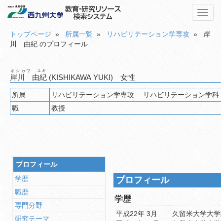
Toggl
navig
トップページ
»
所属一覧
»
リハビリテーション学専攻
» 岸
川 由紀 のプロフィール
キシカワ ユキ
岸川 由紀
(KISHIKAWA YUKI) 女性
所属
職
教授
プロフィール
学歴
プロフィール
職歴
学歴
専門分野
平成22年 3月
久留米大学大学
研究テーマ