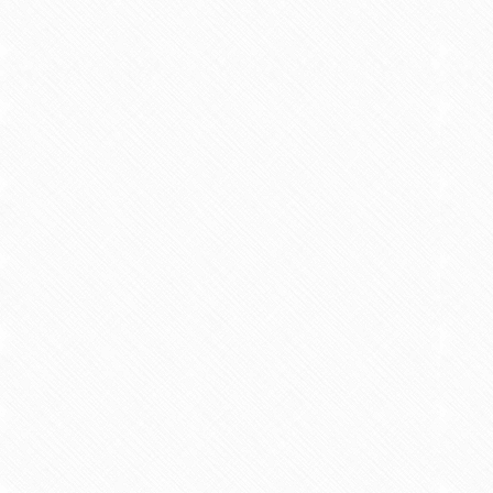
【学術論文】
学童期のスポーツ選手における肩
2017/07 原著論文 共著 ヘルスプロモーショ
【学術論文】
男子高校サッカー選手におけるオ
2018/01 原著論文 共著 理学療法科学 Vol.
【学術論文】
地域在住高齢者の認知機能と身体
との比較－
2018/02 原著論文 共著 理学療法さが Vol.4
【学術論文】
地域在住高齢者における認知機能
2018/02 原著論文 共著 理学療法さが Vol.4
【学術論文】
腰痛および膝痛における破局的思
2018/05 原著論文 共著 西九州リハビリテー