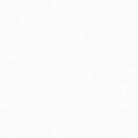
日本理学療法士学会
日本神経科学学会
日本生理学会
日本薬理学会
日本神経精神薬理学会
ペインリハビリテーション学会
日本食品科学工学会
日本農芸化学会
日本ヘルスプロモーション理学療
学会・社会活動
学会賞等
研究者からの一言アピール
オフィスアワー
時間：水曜日 10:30～12：00