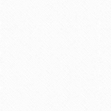
疼痛の部位数がCatastrophiz
2016/02 原著論文 共著 理学療法さが Vol.
【学術論文】
Long-Term Citalopram Treatmen
Noradrenaline Systems: the Rol
2016/08 共著 International Journal of N
【学術論文】
学童期のスポーツ選手における肩
2017/05 共著 ヘルスプロモーション理学療
【学術論文】
痛みの研究を考える
2017/06 解説 共著 西九州リハビリテーショ
【学術論文】
慢性痛に対するリハビリテーショ
2017/06 総説 共著 西九州リハビリテーショ