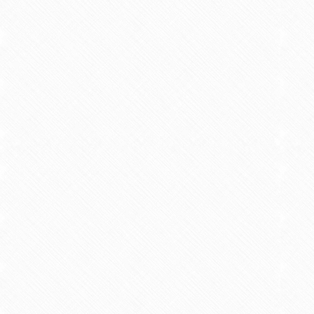
学生のシャイネス尺度と社会的ス
2010/03 共著 リハビリテーション教育研究 V
【学術論文】
臨床見学実習における自己成績評
2010/03 共著 リハビリテーション教育研究 V
【学術論文】
注意欠陥多動性障害モデルラット
よる影響―
2010/04 単著 久留米医学会雑誌 Vol.73（
【学術論文】
実習前後におけるシャイネス感情
2010/06 原著論文 共著 理学療法科学 25巻
【学術論文】
臨床見学実習における自己成績評
2011/03 共著 リハビリテーション教育研究 V