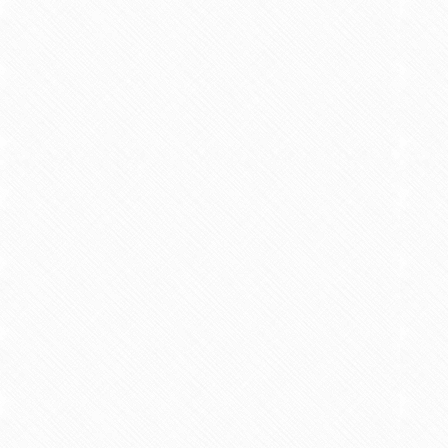
【学術論文】
臨床実習における自己成績評価
2012/03 共著 リハビリテーション教育研究 V
【学術論文】
Food reward-sensitive interact
system.
2013/04 共著 Neuropharmacology Vol.
【学術論文】
Upregulation of the dorsal rap
with escitalopram in hyposerot
2013/09 共著 Neuropharmacology Vol.
【学術論文】
The spontaneously hypertensive
behaviors but without impulsiv
2014/08 共著 Behavioural Brain Resear
【学術論文】