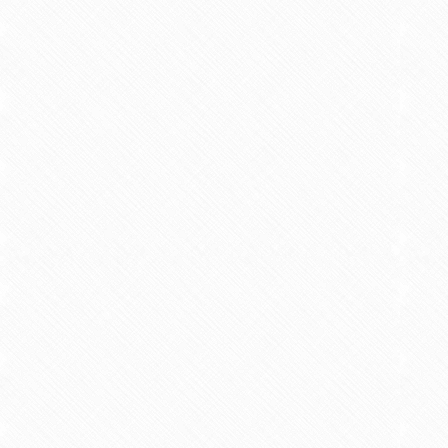
金曜日 10:30～12：00
場所：7号館 5階 研究室
教育・研究業績一覧
著書・論文等
【学術論文】
学生および有資格者におけるシャ
2009/03 共著 リハビリテーション教育研究 V
【学術論文】
握力動作時おける前腕筋群間の筋
2009/11 共著 日本作業療法研究学会雑誌 Vo
【学術論文】
実習前後におけるシャイネスと社
2010/01 共著 理学療法科学 Vol.25(3),4
【学術論文】