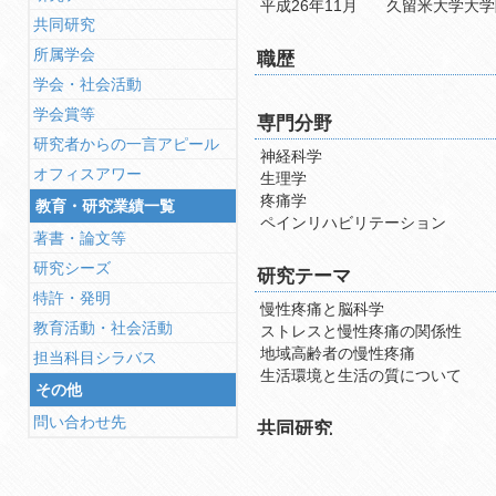
平成26年11月
久留米大学大学
共同研究
所属学会
職歴
学会・社会活動
学会賞等
専門分野
研究者からの一言アピール
神経科学
オフィスアワー
生理学
疼痛学
教育・研究業績一覧
ペインリハビリテーション
著書・論文等
研究シーズ
研究テーマ
特許・発明
慢性疼痛と脳科学
教育活動・社会活動
ストレスと慢性疼痛の関係性
地域高齢者の慢性疼痛
担当科目シラバス
生活環境と生活の質について
その他
問い合わせ先
共同研究
所属学会