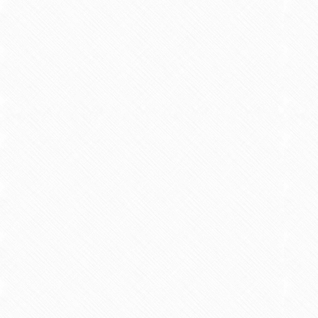
現場・異文化交流ワークショップ
も取り組んでいきたいと考えてい
②保育士・幼稚園教諭を目指す学
におけるカウンセリングマインド
③アートを生かした大学と地域の
た、佐賀県や市町とも連携しなが
オフィスアワー
時間：月曜日 16:20から17:50
金曜日 16:20から17:50
場所：６号館 ２階 牛丸研究室
教育・研究業績一覧
著書・論文等
【著書】
「楽しい学級環境づくり12ヶ月
1988/04 教育図書 共著 明治図書出版 2