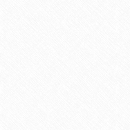
【概要】
一年間にわたって、自ら
て年間を通して心にとめておくべき
ついて、成功談や失敗談を織り交ぜ
る講座においても活用されている。
牛丸和人
【著書】
「中学校・学級経営ハンドブック
1997/04 教育図書 共著 「中学校・学
【著書】
自発的・自治的活動の充実を図る
1997/11 月刊誌 共著 自発的・自治
【概要】
子ども達の自治的・自発
在感を持たせる」といった生徒指導
けていくことの大切さについて提言
子ども達の自治的・自発的な活動を
在感を持たせる」といった生徒指導
けていくことの大切さについて提言
牛丸和人