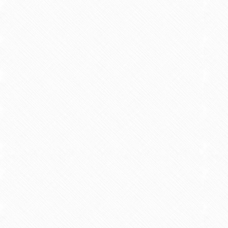
・発達段階に応じた造形（表現）
・表現活動を生かした学社融合（
・表現活動を生かした国際理解（
研究テーマ
・幼児期の臨床美術（クリニカル
・保育士養成大学における造形（
・子ども理解を促すための臨床美
共同研究
【 実績 】
・発達段階に応じ
・開発的生徒指導
・小中連携した教
・人形劇を利用し
【 希望 】
・臨床美術（クリ
校・放課後児童ク
所属学会
日本臨床美術学会
日本子ども学会