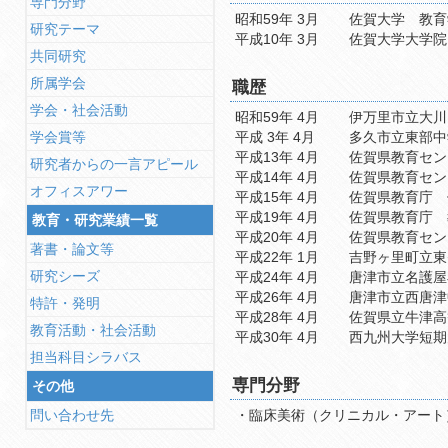
専門分野
昭和59年 3月
佐賀大学 教育
研究テーマ
平成10年 3月
佐賀大学大学院
共同研究
所属学会
職歴
学会・社会活動
昭和59年 4月
学会賞等
平成 3年 4月
平成13年 4月
研究者からの一言アピール
平成14年 4月
オフィスアワー
平成15年 4月
平成19年 4月
教育・研究業績一覧
平成20年 4月
著書・論文等
平成22年 1月
研究シーズ
平成24年 4月
平成26年 4月
特許・発明
平成28年 4月
教育活動・社会活動
平成30年 4月
担当科目シラバス
専門分野
その他
問い合わせ先
・臨床美術（クリニカル・アート
保育現場、教育現場、介護現場、