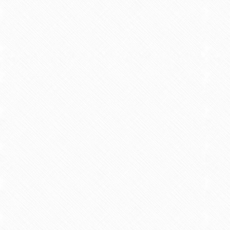
【著書】
学級生活のまとめ・感動を生む活
月号）
1988/10 月刊誌 単著 明治図書出版 24
【概要】
学級では子ども達の感性
ける演出の工夫を通して、感動を生
牛丸和人
【著書】
「見てわかる教室環境づくりアイ
1991/11 教育図書 共著 明治図書出版 1
【概要】
本書では「動いている・
や学校行事とリンクさせながら環境
さられたり、誤字が訂正されないま
いるといった「・・・ぱなし掲示」
牛丸和人・押谷由夫・新富康央・関
【著書】
「月刊特別活動研究」（１２回連
1996/04 月刊誌 単著 明治図書出版 20