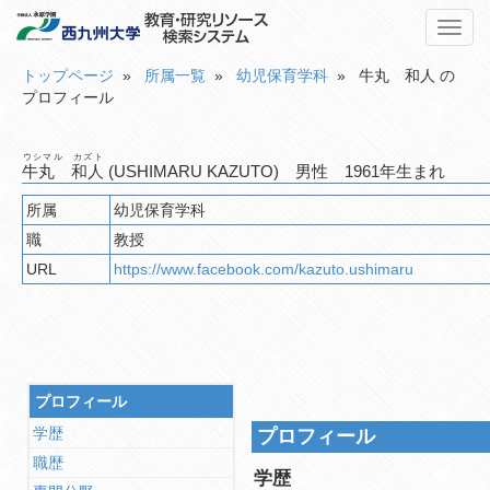
Toggl
navig
トップページ
»
所属一覧
»
幼児保育学科
» 牛丸 和人 の
プロフィール
ウシマル カズト
牛丸 和人
(USHIMARU KAZUTO) 男性 1961年生まれ
所属
幼児保育学科
職
教授
URL
https://www.facebook.com/kazuto.ushimaru
プロフィール
学歴
プロフィール
職歴
学歴