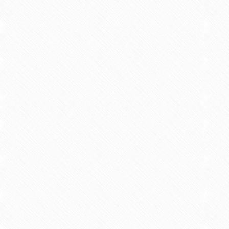
令和 3年10月
ARTiTERS D
令和 3年11月
Discovery art 
令和 5年 5月
宝当神社（佐賀
奉納
令和 5年11月
佐賀県美術展 
研究者からの一言アピール
以下のような職歴で現在に至って
〇伊万里市立大川中学校 教諭
〇多久市立東部中学校 教諭
〇佐賀県教育センター（生徒指導
〇佐城教育事務所（小学校・中学
〇佐賀県教育庁教職員課（教員採
〇吉野ヶ里町立東脊振中学校 教
〇唐津市立名護屋小学校 校長
〇唐津市立西唐津中学校 校長
〇佐賀県立牛津高等学校 校長
〇西九州大学短期大学部 幼児保
〇臨床美術士（４級）
①臨床美術士の資格取得を機に、