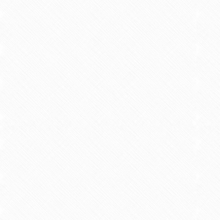
日本コラージュ療法学会
学会・社会活動
平成24年 4月
平成25年 4月
平成29年 4月
学会賞等
昭和57年10月
佐賀県美術展（
昭和60年10月
多久市芸術文化
昭和61年 9月
西日本美術展 
昭和62年 6月
佐賀県美術協会
平成元年11月
筑後美術展（１
平成 3年 9月
佐賀県美術展（
平成10年 9月
佐賀県美術展（
平成10年10月
佐賀県教育庁表
平成22年10月
佐賀県美術展（
令和 2年11月
佐賀県美術展（
令和 3年 3月
ニューヨーク「
令和 3年 8月
建仁寺（京都市