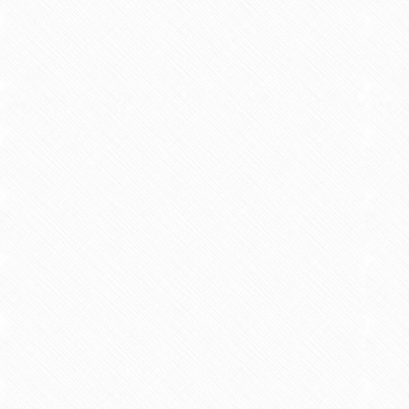
松谷信也，木村まり子，玉利誠
【学術論文】
9.リハ学生の職業的アイデンテ
2014/03 共著 リハビリテーション教育研
原口健三，中原雅美，塩田あかり，
【学術論文】
10.作業療法学科学生の自己効力
2014/03 共著 リハビリテーション教育研
木村まり子,原口健三,松谷信也
【学術論文】
11.自尊感情と学業コンピテン
2014/03 共著 柳川リハビリテーション
玉利誠，松谷信也，大内田博文
【学術論文】
12.作業療法学科学生における
2014/03 共著 柳川リハビリテーション