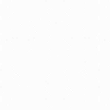
の時期について検討を行った．その
後期で有意に低下することが明らか
生のSE低下に留意した教育的介入
松谷信也，原口健三，木村まり子
【学術論文】
6.入学形態とプレースメントテス
2014/03 共著 リハビリテーション教育研
【学術論文】
7.創造的作業と単純反復作業実施
いた検討-（査読付）
2014/03 共著 柳川リハビリテーション
【学術論文】
8.作業療法学科学生の入学形態
2014/03 共著 柳川リハビリテーション
【概要】
作業療法学科学生における
試者，指定校推薦入試者の間でPIに
って差がないことが明らかとなった
が示唆され，PIの構築を積極的に