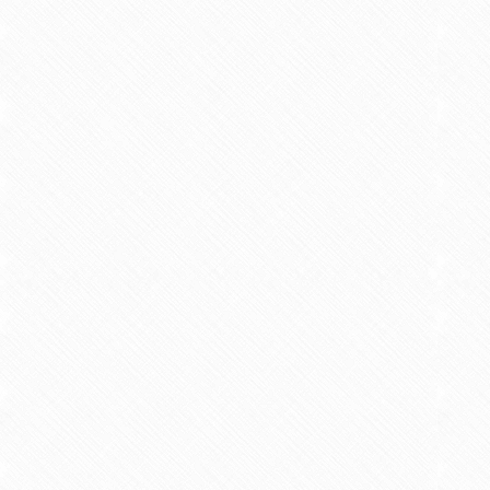
研究者からの一言アピール
オフィスアワー
時間：水曜日 8：50から12：00
場所：7号館5階研究室
教育・研究業績一覧
著書・論文等
【学術論文】
2.作業療法学科学生の自己効力感
2013/03 共著 リハビリテーション教育研
【概要】
作業療法学科学生の3年
について検証を行った．その結果，S
伴いSEが低下した要因としては，
を再確認したこと等が考えられた．
松谷信也，原口健三，木村まり子
【学術論文】
3.作業療法学科学生の自己効力感