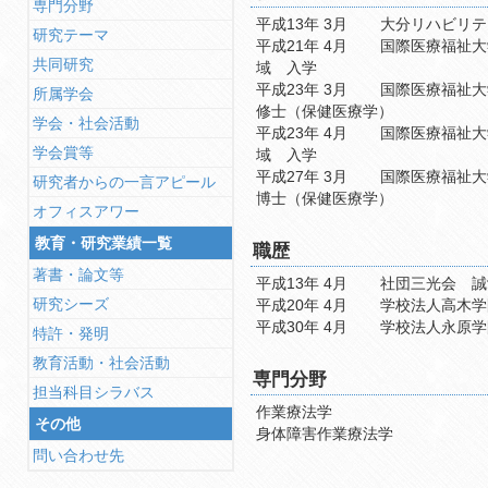
専門分野
平成13年 3月
大分リハビリテ
研究テーマ
平成21年 4月
国際医療福祉大
共同研究
域 入学
平成23年 3月
国際医療福祉大
所属学会
修士（保健医療学）
学会・社会活動
平成23年 4月
国際医療福祉大
学会賞等
域 入学
平成27年 3月
国際医療福祉大
研究者からの一言アピール
博士（保健医療学）
オフィスアワー
教育・研究業績一覧
職歴
著書・論文等
平成13年 4月
研究シーズ
平成20年 4月
平成30年 4月
特許・発明
教育活動・社会活動
専門分野
担当科目シラバス
作業療法学
その他
身体障害作業療法学
問い合わせ先
研究テーマ