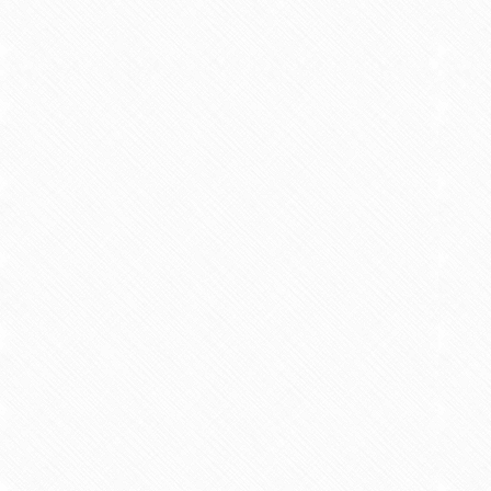
木村まり子，原口健三，松谷信也
【学術論文】
13.医療系専門学校における協同
2014/03 共著 柳川リハビリテーション
玉利誠，松谷信也，大内田博文
【学術論文】
15.1・2年生合同合宿研修の成果
2015/03 共著 リハビリテーション教育研
【概要】
1・2年生合同合宿研修
めることに有用であるかについて検
が明らかとなった．一方，1年生は
教員，2年生は他学年との親睦をよ
松谷信也，木村まり子，原口健三
【学術論文】
16.作業療法学科学生の社会人基
2015/03 共著 リハビリテーション教育
木村まり子，原口健三，中原雅美，