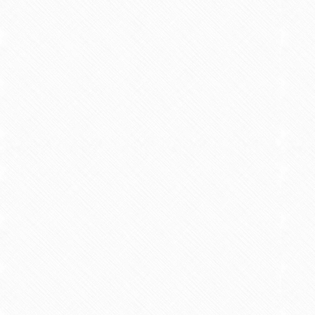
2013/03 共著 柳川リハビリテーション
【概要】
作業療法学科学生51名の
し， SEとPIの継時的変化とその
年次に比べ，2年次または3年次にお
た．
松谷信也，原口健三，木村まり子
【学術論文】
4.作業活動の創造性が前頭前野領
付）
2013/10 共著 国際医療福祉大学学会誌 
【概要】
健常成人を対象に，レゴ
り返し付け外す「単純反復作業」を
作業」は「単純反復作業」に比べ，
松谷信也，谷口敬道，平野大輔，藤
【学術論文】
5.作業療法学科学生の1年間にお
（査読付）
2014/03 共著 リハビリテーション教育研
【概要】
作業療法学科学生61名