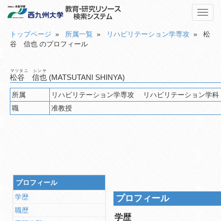
Toggl
navig
トップページ
»
所属一覧
»
リハビリテーション学専攻
» 松
谷 信也 のプロフィール
マツタニ シンヤ
松谷 信也
(MATSUTANI SHINYA)
所属
職
准教授
プロフィール
学歴
プロフィール
職歴
学歴