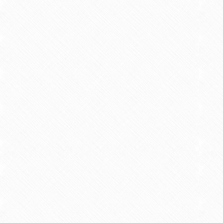
作業が心身機能に及ぼす影響
作業療法教育の効果
共同研究
所属学会
日本作業療法協会
佐賀県作業療法会
学会・社会活動
平成13年 4月
平成13年 4月
平成30年 4月
令和 2年 2月
学会賞等