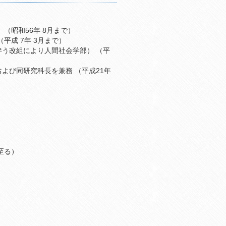
で）
大阪大学医学部医員等（公衆衛生学講座にて研究に従事） （昭和56年 8月まで）
阪大学医学部助手・講師・助教授（公衆衛生学講座） （平成 7年 3月まで）
改組により人間社会学部） （平
究科長を兼務 （平成21年
学科） （現在に至る）