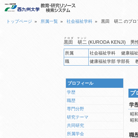
トップページ
»
所属一覧
»
社会福祉学科
» 黒田 研二 のプロ
クロダ ケンジ
黒田 研二
(KURODA KENJI) 
所属
職
健康福祉
プロフィール
学歴
プ
職歴
学
専門分野
昭和
研究テーマ
昭和
共同研究
所属学会
職