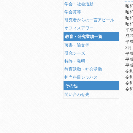
学会・社会活動
昭和
学会賞等
昭和
昭和
研究者からの一言アピール
昭和
オフィスアワー
平成
成2
教育・研究業績一覧
平成
著書・論文等
3月
研究シーズ
平成
平成
特許・発明
平成
教育活動・社会活動
令和
担当科目シラバス
令和
令和
その他
令和
問い合わせ先
専
公
社
社