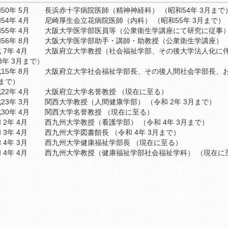
50年 5月
長浜赤十字病院医師（精神神経科） （昭和54年 3月ま
54年 4月
尼崎厚生会立花病院医師（内科） （昭和55年 3月まで）
55年 4月
56年 8月
大
 7年 4月
大阪府立大学教授（社会福祉学部、その後大学法人化に伴う
3年 3月まで）
15年 8月
大阪府立大学社会福祉学部長、その後人間社会学部長、および同研
まで）
22年 4月
大阪府立大学名誉教授 （現在に至る）
23年 3月
関西大学教授（人間健康学部） （令和 2年 3月まで）
30年 4月
関西大学名誉教授 （現在に至る）
 2年 4月
西九州大学教授（看護学部） （令和 4年 3月まで）
 3年 4月
西九州大学図書館長 （令和 4年 3月まで）
 4年 3月
西九州大学健康福祉学部長 （現在に至る）
 4年 4月
西九州大学教授（健康福祉学部社会福祉
門分野
衆衛生学
会福祉学
会精神医学