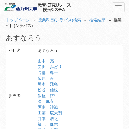
Toggl
navig
トップページ
»
授業科目(シラバス)検索
»
検索結果
» 授業
科目(シラバス)
あすなろう
科目名
あすなろう
山中 亮
安田 みどり
占部 尊士
栗原 淳
坂本 飛鳥
松谷 信也
担当者
飯盛 啓生
滝 麻衣
阿南 沙織
工藤 広大朗
井本 浩之
福元 健志