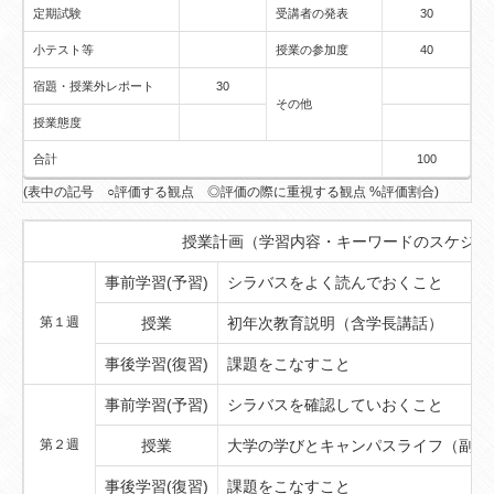
定期試験
受講者の発表
30
小テスト等
授業の参加度
40
宿題・授業外レポート
30
その他
授業態度
合計
100
(表中の記号 ○評価する観点 ◎評価の際に重視する観点 %評価割合)
授業計画（学習内容・キーワードのスケジュ
事前学習(予習)
シラバスをよく読んでおくこと
第１週
授業
初年次教育説明（含学長講話）
事後学習(復習)
課題をこなすこと
事前学習(予習)
シラバスを確認していおくこと
第２週
授業
大学の学びとキャンパスライフ（副学
事後学習(復習)
課題をこなすこと