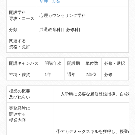
新井 友梨
開設学科
心理カウンセリング学科
専攻・コース
分類
共通教育科目 必修科目
関連する
資格・免許
開講キャンパス
開講年次
開設期
単位数
必修・選択
神埼・佐賀
1年
通年
2単位
必修
授業の概要
入学時に必要な履修登録指導、自校教育
及びねらい
実務経験に
関連する
授業内容
①アカデミックスキルを獲得し、授業の