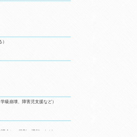
（現在に至る）
（学級崩壊、障害児支援など）
協議会）の役割、機能 など