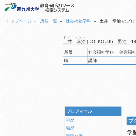
トップページ
»
所属一覧
»
社会福祉学科
» 土井 幸治 のプロ
ドイ コウジ
土井 幸治
(DOI KOUJI) 男性 
所属
社会福祉学
職
講師
プロフィール
学歴
プ
職歴
学