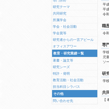
専門分野
平成
研究テーマ
平成
共同研究
令和
所属学会
職
学会・社会活動
学会賞等
令和
研究者からの一言アピール
専
オフィスアワー
学
教育・研究業績一覧
児
著書・論文等
ソ
研究シーズ
研
特許・発明
教育活動・社会活動
学
担当科目シラバス
共
その他
【 
問い合わせ先