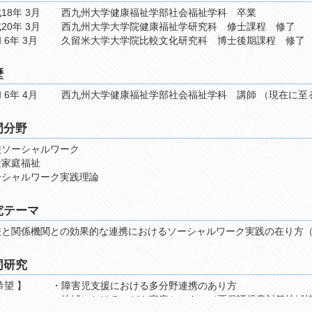
18年 3月
西九州大学健康福祉学部社会福祉学科 卒業
20年 3月
西九州大学大学院健康福祉学研究科 修士課程 修了
 6年 3月
久留米大学大学院比較文化研究科 博士後期課程 修了
歴
 6年 4月
西九州大学健康福祉学部社会福祉学科 講師 
門分野
校ソーシャルワーク
童家庭福祉
ーシャルワーク実践理論
究テーマ
校と関係機関との効果的な連携におけるソーシャルワーク実践の在り方
同研究
希望 】
・障害児支援における多分野連携のあり方
・地域におけるこども家庭センター（要保護児童対策地域