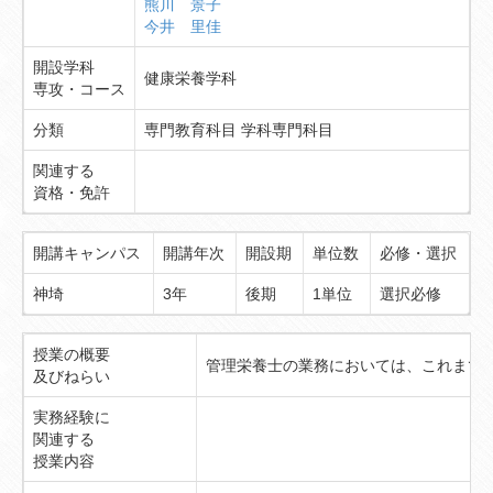
熊川 景子
今井 里佳
開設学科
健康栄養学科
専攻・コース
分類
専門教育科目 学科専門科目
関連する
資格・免許
開講キャンパス
開講年次
開設期
単位数
必修・選択
神埼
3年
後期
1単位
選択必修
授業の概要
管理栄養士の業務においては、これまで
及びねらい
実務経験に
関連する
授業内容