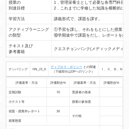
授業の
1．管理栄養士として必要な各専門科目
到達目標
2．これまでに学修した知識を横断的に
学習方法
講義形式で、課題を課す。
アクティブラーニング
①予習を課し、それをもとにした授業
の類型
⑩学期途中で課題をだし、レポートを纏
テキスト及び
クエスチョンバンク(メディックメディア
参考書籍
ディプロマ・ポリシー
との関連
ナンバリング
HN_J3_9
Ⅰ、Ⅱ、Ⅲ、Ⅳ、
（下線部分はDPへのリンク）
評価基準・方法
評価割合%
評価基準・方法
評価割合%
定期試験
70
受講者の発表
小テスト等
授業の参加度
宿題・授業外レポート
30
その他
授業態度