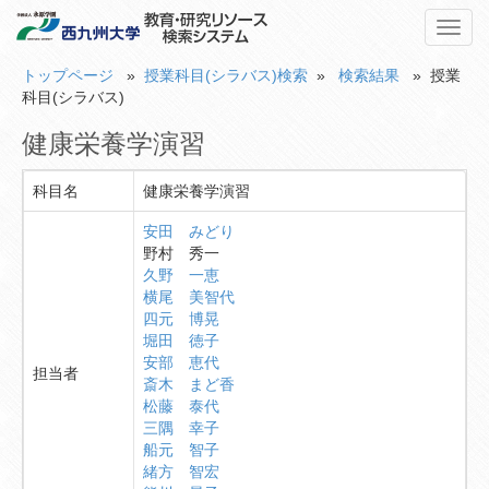
Toggl
navig
トップページ
»
授業科目(シラバス)検索
»
検索結果
» 授業
科目(シラバス)
健康栄養学演習
科目名
健康栄養学演習
安田 みどり
野村 秀一
久野 一恵
横尾 美智代
四元 博晃
堀田 徳子
安部 恵代
担当者
斎木 まど香
松藤 泰代
三隅 幸子
船元 智子
緒方 智宏