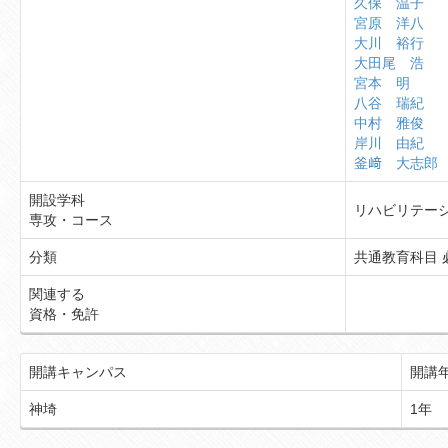
久保 温子
宮原 洋八
大川 裕行
大田尾 浩
宮本 明
八谷 瑞紀
中村 雅俊
岸川 由紀
釜﨑 大志郎
開設学科
リハビリテー
専攻・コース
分類
共通教育科目 
関連する
資格・免許
開講キャンパス
開講
神埼
1年