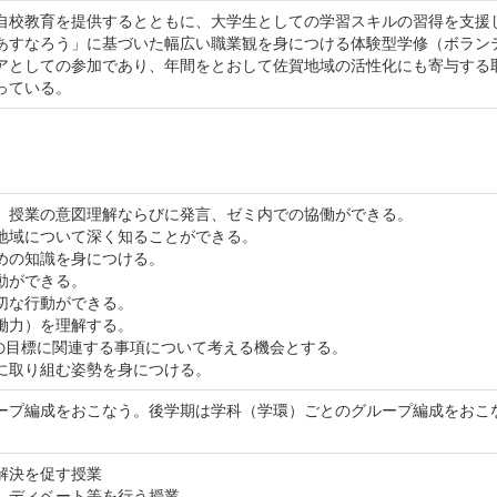
自校教育を提供するとともに、大学生としての学習スキルの習得を支援
あすなろう」に基づいた幅広い職業観を身につける体験型学修（ボラン
アとしての参加であり、年間をとおして佐賀地域の活性化にも寄与する取
っている。
、授業の意図理解ならびに発言、ゼミ内での協働ができる。
地域について深く知ることができる。
めの知識を身につける。
動ができる。
切な行動ができる。
働力）を理解する。
7の目標に関連する事項について考える機会とする。
に取り組む姿勢を身につける。
ープ編成をおこなう。後学期は学科（学環）ごとのグループ編成をおこ
解決を促す授業
、ディベート等を行う授業