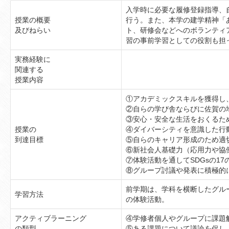
入学時に必要な履修登録指導、
授業の概要
行う。また、本学の建学精神「
及びねらい
ト、研修会などへのボランティ
習の事前学習としての役割も担
実務経験に
関連する
授業内容
①アカデミックスキルを獲得し
②自らの学び舎ならびに佐賀の
③安心・安全な生活をおくるた
授業の
④ダイバーシティを意識した行
到達目標
⑤自らのキャリア形成のため適
⑥新社会人基礎力（応用力や協
⑦体験活動を通してSDGsの1
⑧グループ討議や発表に積極的
前学期は、学科を横断したグル
学習方法
の体験活動。
アクティブラーニング
④学修者個人やグループに課題
の類型
⑤ある課題について議論を促し