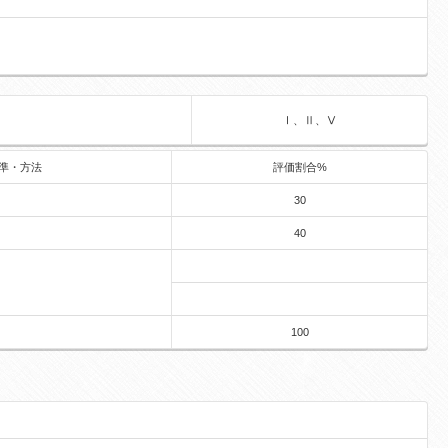
Ⅰ、Ⅱ、Ⅴ
準・方法
評価割合%
30
40
100