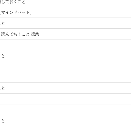
認しておくこと
（マインドセット）
こと
読んでおくこと 授業
こと
こと
こと