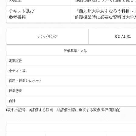
テキスト及び
『西九州大学あすなろう科目～
参考書籍
前期授業時に必要な資料は大学
ナンバリング
CE_A1_01
評価基準・方法
定期試験
小テスト等
宿題・授業外レポート
授業態度
合計
(表中の記号 ○評価する観点 ◎評価の際に重視する観点 %評価割合)