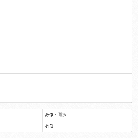
必修・選択
必修