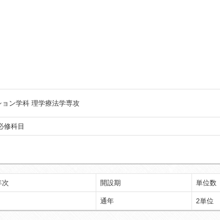
ション学科 理学療法学専攻
必修科目
年次
開設期
単位数
通年
2単位