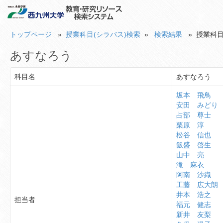
トップページ
»
授業科目(シラバス)検索
»
検索結果
» 授業科目
あすなろう
科目名
あすなろう
坂本 飛鳥
安田 みどり
占部 尊士
栗原 淳
松谷 信也
飯盛 啓生
山中 亮
滝 麻衣
阿南 沙織
工藤 広大朗
井本 浩之
担当者
福元 健志
新井 友梨