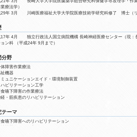
21年 3月
長崎大学大学院医歯薬学総合研究科保健学専攻理学・作業
作業療法学）
29年 3月
川崎医療福祉大学大学院医療技術学研究科修了 博士（
歴
17年 4月
独立行政法人国立病院機構 長崎神経医療センター（現：
ーション科 （平成24年 9月まで）
門分野
身体障害作業療法
福祉機器
コミュニケーションエイド・環境制御装置
リハビリテーション工学
摂食嚥下障害の作業療法
神経・筋疾患のリハビリテーション
究テーマ
摂食嚥下障害へのリハビリテーション
福祉機器の開発・応用
コミュニケーションエイドの開発・応用