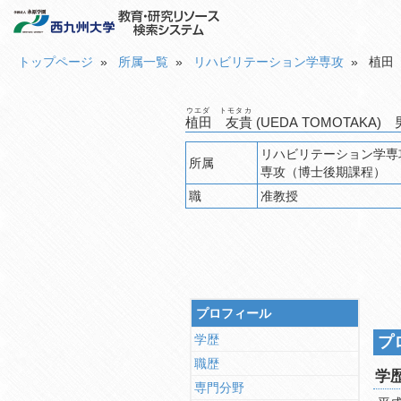
トップページ
»
所属一覧
»
リハビリテーション学専攻
» 植田
ウエダ トモタカ
植田 友貴
(UEDA TOMOTAKA)
リハビリテーション学専攻 リハビリテーション学科（作業療法学専攻） デジタル社会共創
所属
専攻（博士後期課程）
職
准教授
プロフィール
学歴
プ
職歴
学
専門分野