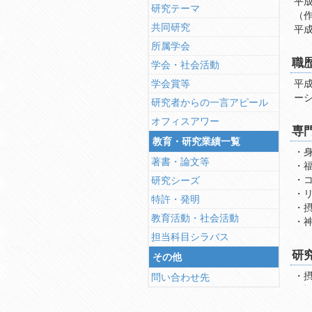
平成
研究テーマ
（
共同研究
平成
所属学会
職
学会・社会活動
学会賞等
平成
研究者からの一言アピール
オフィスアワー
専
教育・研究業績一覧
・
著書・論文等
・
・
研究シーズ
・
特許・発明
・
教育活動・社会活動
・
担当科目シラバス
研
その他
・
問い合わせ先
・
・