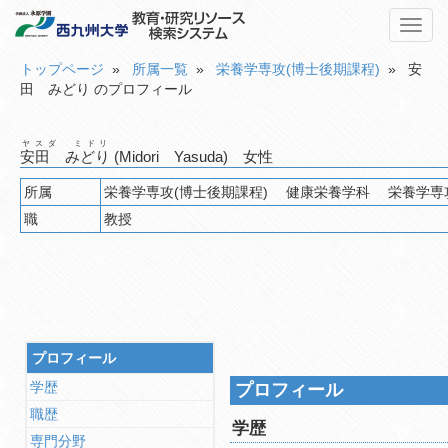
Toggl
navig
トップページ
»
所属一覧
»
栄養学専攻(博士後期課程)
» 安
田 みどり のプロフィール
ヤスダ ミドリ
安田 みどり
(Midori Yasuda) 女性
所属
栄養学専攻(博士後期課
職
教授
プロフィール
学歴
プロフィール
職歴
学歴
専門分野