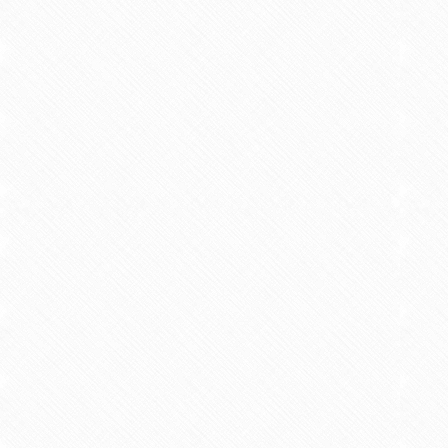
伝統食品のおいしさの科学
2024/07 著書 共著 株式会社エヌ・
【著書】
食品保存の疑問50
2026/03 共著 成山堂
【学術論文】
Effects of metal ions (Cu2+, F
2012/03 雑誌 共著 Food Chemistry vol.
【学術論文】
高オレイン酸含有大豆から開発し
2014/03 紀要 共著 西九州大学健康福祉学部
【学術論文】
規格外野菜を原材料として開発し
2014/03 紀要 共著 西九州大学健康福祉学部紀