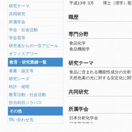
平成13年 3月
博士（理学）取
研究テーマ
共同研究
職歴
所属学会
学会・社会活動
専門分野
学会賞等
食品化学
研究者からの一言アピール
食品機能学
オフィスアワー
教育・研究業績一覧
研究テーマ
著書・論文等
食品に含まれる機能性成分の分析
天然色素の光に対する安定化に関
研究シーズ
特許・発明
共同研究
教育活動・社会活動
担当科目シラバス
所属学会
その他
日本分析化学会
問い合わせ先
日本家政学会
日本農芸化学会