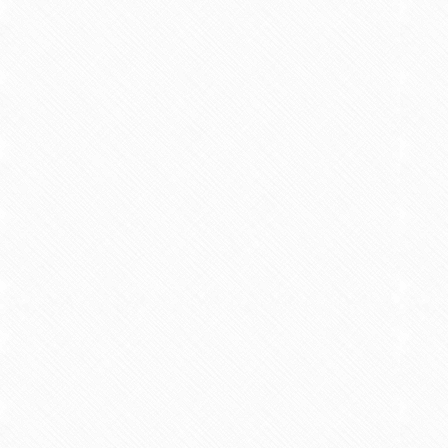
日本栄養・食糧学会
日本食品科学工学会
日本食品保蔵科学会
佐賀・茶学会
学会・社会活動
平成18年11月
平成26年 7月
平成27年 5月
平成28年 2月
平成28年 5月
学会賞等
平成 9年11月
九州分析化学奨
平成16年10月
日本家政学会九
平成28年 3月
神埼市合併十周
令和元年 6月
日本食品保蔵科
令和元年 6月
日本食品保蔵科
令和 4年 6月
日本食品保蔵科
令和 6年 8月
日本食品科学工