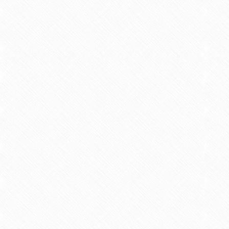
2015/09 雑誌 共著 日本食品保蔵科学会誌 vo
【学術論文】
圧力差を利用した急速加減圧抽出
2016/09 雑誌 単著 フードケミカル
【学術論文】
品種、収穫時期の違いがキクイモ
2017/04 紀要 共著 西九州大学健康栄養学部
【概要】
キクイモの成分や機能性
ルの分析および抗酸化活性の測定を
ル含量が多く、抗酸化活性が高いこ
年2月と収穫時期が遅くなるととも
ことから、低温下での長期保蔵中に
酸化活性については、10月よりも1
御機構によるものと考えられる。
紀要2017.pdf
【学術論文】
Physico-chemical chlorophyll-a
discoloration under UV light