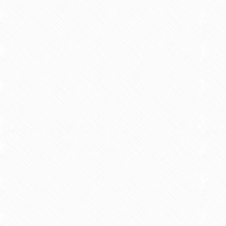
研究者からの一言アピール
地域の農産物の機能性に関する研
また、食品のおいしさに関する科
オフィスアワー
教育・研究業績一覧
著書・論文等
【著書】
食べ物と健康 食品の科学
2015/03 教科書 共著 南江堂
【著書】
最新食品学－総論・各論－
2016/03 教科書 共著 講談社
【著書】