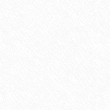
【学術論文】
Inhibitory effects of polyphen
and postprandial blood glucose
2014/05 雑誌 共著 Food Chemistry vol.
【学術論文】
アスパラガスの規格外部分（切り
2015/04 紀要 共著 西九州大学健康栄養学部
【学術論文】
嬉野産エキナセア茶のポリフェノ
2015/04 紀要 共著 西九州大学健康栄養学部紀
【学術論文】
Multiple Biological Effects of 
Waste, Fruit Pulp, and Seeds of
2015/06 雑誌 共著 Phytotherapy Researc
【学術論文】
急速加減圧抽出法による緑茶有用