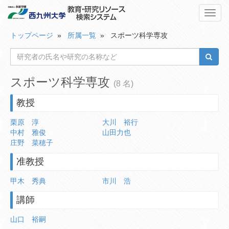
Toggl
navig
トップページ
»
所属一覧
» スポーツ科学専攻
スポーツ科学専攻
(8 名)
教授
栗原 淳
大川 裕行
中村 雅俊
山田力也
庄野 菜穂子
准教授
甲木 秀典
市川 浩
講師
山口 裕嗣