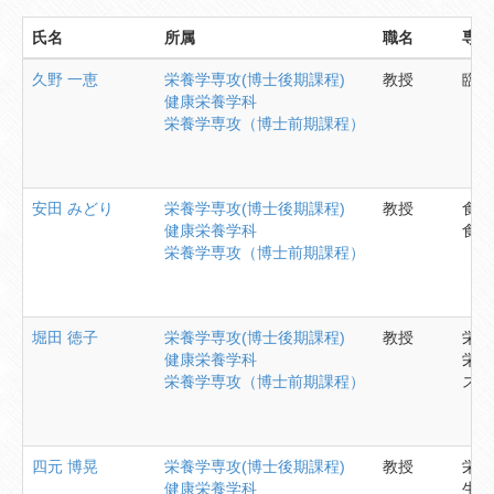
氏名
所属
職名
専門
久野
一恵
栄養学専攻(博士後期課程)
教授
臨床
健康栄養学科
栄養学専攻（博士前期課程）
安田
みどり
栄養学専攻(博士後期課程)
教授
食品
健康栄養学科
食品
栄養学専攻（博士前期課程）
堀田
徳子
栄養学専攻(博士後期課程)
教授
栄養
健康栄養学科
栄養
栄養学専攻（博士前期課程）
スポ
四元
博晃
栄養学専攻(博士後期課程)
教授
栄養
健康栄養学科
生化